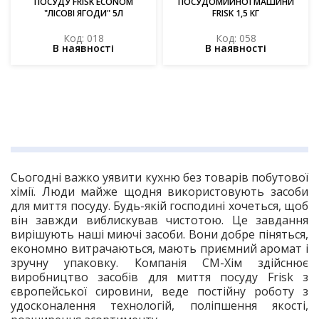
ПОСУДУ FRISK ECONOM
ПОСУДОМИЙНОЇ МАШИНИ
"ЛІСОВІ ЯГОДИ" 5Л
FRISK 1,5 КГ
Код: 018
Код: 058
В наявності
В наявності
Сьогодні важко уявити кухню без товарів побутової
хімії. Люди майже щодня використовують засоби
для миття посуду. Будь-якій господині хочеться, щоб
він завжди виблискував чистотою. Це завдання
вирішують наші миючі засоби. Вони добре піняться,
економно витрачаються, мають приємний аромат і
зручну упаковку. Компанія СМ-Хім здійснює
виробництво засобів для миття посуду Frisk з
європейської сировини, веде постійну роботу з
удосконалення технологій, поліпшення якості,