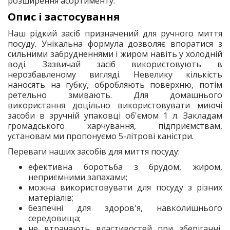
розширення асортименту.
Опис і застосування
Наш рідкий засіб призначений для ручного миття
посуду. Унікальна формула дозволяє впоратися з
сильними забрудненнями і жиром навіть у холодній
воді. Зазвичай засіб використовують в
нерозбавленому вигляді. Невелику кількість
наносять на губку, обробляють поверхню, потім
ретельно змивають. Для домашнього
використання доцільно використовувати миючі
засоби в зручній упаковці об'ємом 1 л. Закладам
громадського харчування, підприємствам,
установам ми пропонуємо 5-літрові каністри.
Переваги наших засобів для миття посуду:
ефективна боротьба з брудом, жиром,
неприємними запахами;
можна використовувати для посуду з різних
матеріалів;
безпечні для здоров'я, навколишнього
середовища;
не втрачають властивостей при зберіганні,