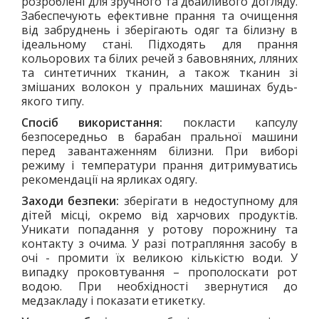
розроблені для зручного та дбайливого догляду.
Забеспечують ефективне прання та очищення
від забруднень і зберігають одяг та білизну в
ідеальному стані. Підходять для прання
кольорових та білих речей з бавовняних, лляних
та синтетичних тканин, а також тканин зі
змішаних волокон у пральних машинах будь-
якого типу.
Спосіб використання:
покласти капсулу
безпосередньо в барабан пральної машини
перед завантаженням білизни. При виборі
режиму і температури прання дитримуватись
рекомендації на ярликах одягу.
Заходи безпеки:
зберігати в недоступному для
дітей місці, окремо від харчових продуктів.
Уникати попадання у ротову порожнину та
контакту з очима. У разі потрапляння засобу в
очі - промити їх великою кількістю води. У
випадку проковтування – прополоскати рот
водою. При необхідності звернутися до
медзакладу і показати етикетку.