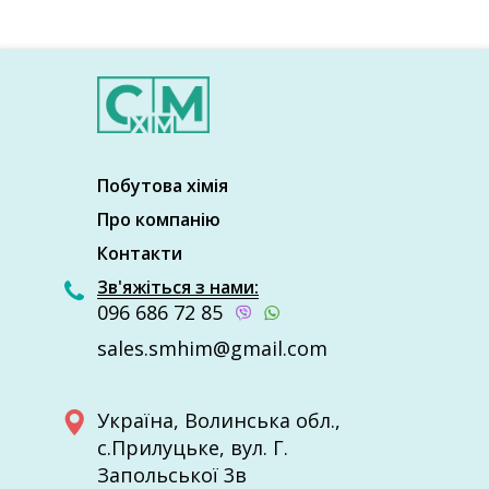
Побутова хімія
Про компанію
Контакти
Зв'яжіться з нами:
096 686 72 85
sales.smhim@gmail.com
Україна, Волинcька обл.,
с.Прилуцьке, вул. Г.
Запольської 3в