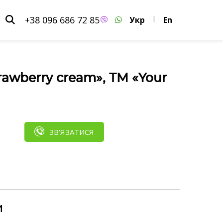
+38 096 686 72 85
Укр
|
En
rawberry cream», ТМ «Your
ЗВ'ЯЗАТИСЯ
и