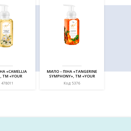
НА «CAMELLIA
МИЛО – ПІНА «TANGERINE
, ТМ «YOUR
SYMPHONY», ТМ «YOUR
Y», 240 МЛ
FANTASY», 240 МЛ
: 478011
Код: 5376