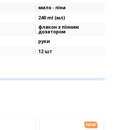
мило - піна
240 ml (мл)
флакон з пінним
дозатором
руки
12 шт
NEW