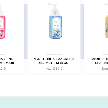
НА «PINK
МИЛО – ПІНА «MAGNOLIA
МИЛО – ПІ
ТМ «YOUR
DREAMS», ТМ «YOUR
CHARM»
 240 МЛ
FANTASY», 240 МЛ
FANTAS
8015
Код: 478012
Код