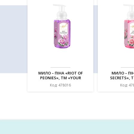
МИЛО – ПІНА «RIOT OF
МИЛО – ПІ
PEONIES», ТМ «YOUR
SECRETS», 
FANTASY», 240 МЛ
FANTASY»,
Код: 478016
Код: 47