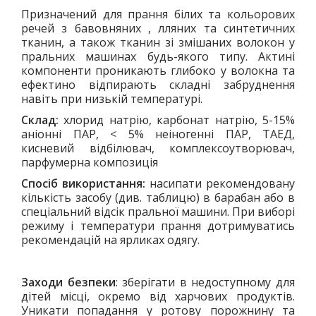
Призначений для прання білих та кольорових
речей з бавовняних , лляних та синтетичних
тканин, а також тканин зі змішаних волокон у
пральних машинах будь-якого типу. Актині
компоненти проникають глибоко у волокна та
ефектино відпирають складні забруднення
навіть при низькій температурі.
Склад:
хлорид натрію, карбонат натрію, 5-15%
аніонні ПАР, < 5% неіногенні ПАР, ТАЕД,
кисневий відбілювач, комплексоутворювач,
парфумерна композиція
Спосіб використання:
насипати рекомендовану
кількість засобу (див. таблицю) в барабан або в
спеціальний відсік пральної машини. При виборі
режиму і температури прання дотримуватись
рекомендацій на ярликах одягу.
Заходи безпеки
: зберігати в недоступному для
дітей місці, окремо від харчових продуктів.
Уникати попадання у ротову порожнину та