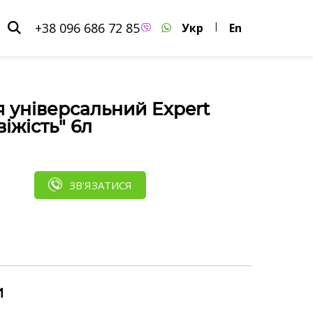
+38 096 686 72 85
Укр
|
En
я універсальний Expert
віжість" 6л
ЗВ'ЯЗАТИСЯ
и