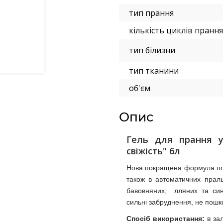
тип прання
кількість циклів прання
тип білизни
тип тканини
об'єм
Опис
Гель для прання у
свіжість" 6
л
Нова покращена формула подв
також в автоматичних прал
бавовняних, лляних та син
сильні забруднення, не пошк
Спосіб використання:
в зал