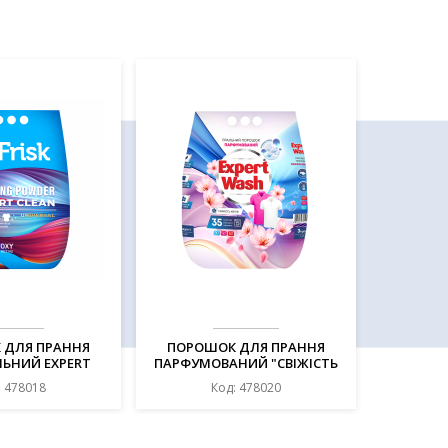
 ДЛЯ ПРАННЯ
ПОРОШОК ДЛЯ ПРАННЯ
ЛЬНИЙ EXPERT
ПАРФУМОВАНИЙ "СВІЖІСТЬ
5 КГ, ТМ FRISK
КВІТІВ" , ТМ "EXPERT WASH"
: 478018
Код: 478020