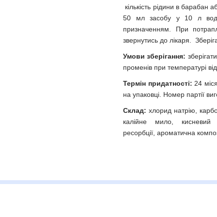
кількість рідини в барабан а
50 мл засобу у 10 л води
призначенням. При потрап
звернутись до лікаря. Зберіг
Умови зберігання:
зберігати
променів при температурі від
Термін придатності:
24 міся
на упаковці. Номер партії ви
Склад:
хлорид натрію, карбо
калійне мило, кисневий в
ресорбції, ароматична компо