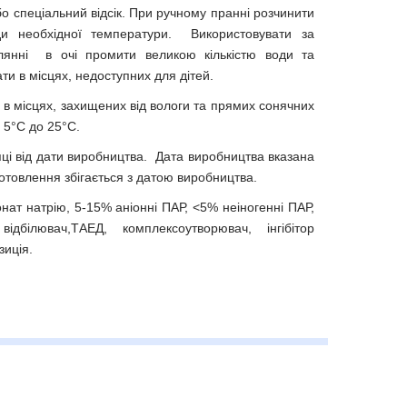
бо спеціальний відсік. При ручному пранні розчинити
 необхідної температури. Використовувати за
лянні в очі промити великою кількістю води та
ати в місцях, недоступних для дітей.
 в місцях, захищених від вологи та прямих сонячних
 5°C до 25°C.
ці від дати виробництва. Дата виробництва вказана
готовлення збігається з датою виробництва.
нат натрію, 5-15% аніонні ПАР, <5% неіногенні ПАР,
ідбілювач,ТАЕД, комплексоутворювач, інгібітор
зиція.