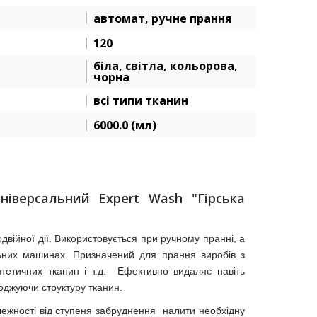
автомат, ручне прання
120
біла, світла, кольорова,
чорна
всі типи тканин
6000.0 (мл)
ніверсальний Expert Wash "Гірська
ійної дії. Використовується при ручному пранні, а
ьних машинах. Призначений для прання виробів з
тетичних тканин і т.д. Ефективно видаляє навіть
оджуючи структуру тканин.
ежності від ступеня забруднення налити необхідну