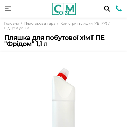
Головна
Пластикова тара
Каністри і пляшки (PE і PP)
Від 0,5 л до 2 л
Пляшка для побутової хімії ПЕ
"Фрідом" 1,1 л