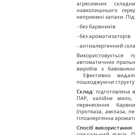
агресивних складн
навколишнього серед
неприємні запахи. Під
- без барвників
- без ароматизаторів
- антиалергенний скл
Використовується
автоматичних пральн
виробів з бавовнян
Ефективно видаля
пошкоджуючи структу
Склад:
підготовлена в
ПАР, калійне мило, 
перенесення барвн
(протеаза, амілаза, п
гіпоалергенна аромат
Спосіб використання
:
спеціальний відсік.