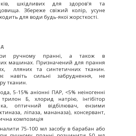
иків, шкідливих для здоров'я та
овища. Збереже свіжий колір, усуне
ходить для води будь-якої жорсткості.
ад
 при ручному пранні, а також в
их машинах. Призначений для прання
их, лляних та синтетичних тканин.
є навіть сильні забруднення, не
ру тканин.
ода, 5-15% аніонні ПАР, <5% неіногенні
трилон Б, хлорид натрію, інгібітор
ика, оптичний відбілювач, ензими
ектиназа, ліпаза, мананаза), консервант,
ична композиція
 налити 75-100 мл засобу в барабан або
 При ручному пранні розчинити 50 мл