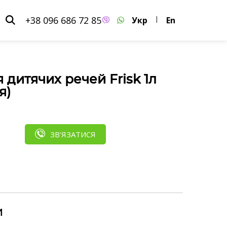
+38 096 686 72 85
Укр
|
En
 дитячих речей Frisk 1л
я)
ЗВ'ЯЗАТИСЯ
и