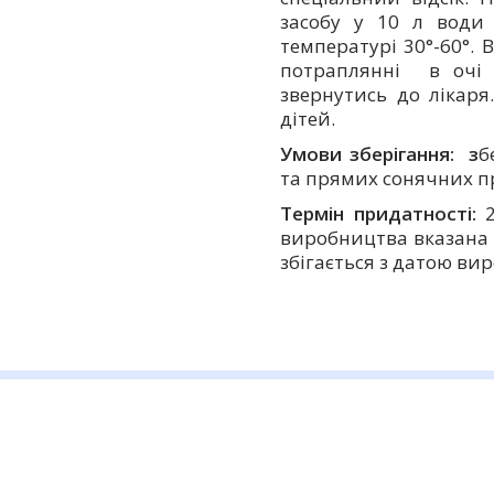
засобу у 10 л води
температурі 30°-60°.
потраплянні в очі 
звернутись до лікаря
дітей.
Умови зберігання: з
б
та прямих сонячних пр
Термін придатності:
2
виробництва вказана 
збігається з датою ви