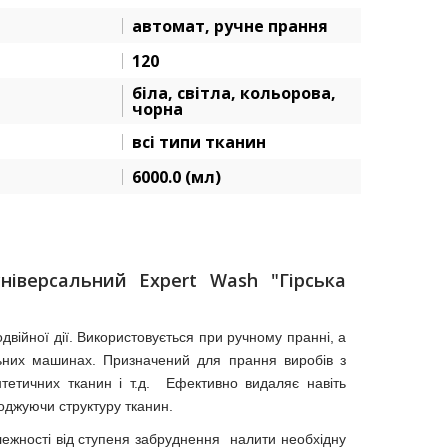
автомат, ручне прання
120
біла, світла, кольорова,
чорна
всі типи тканин
6000.0 (мл)
ніверсальний Expert Wash "Гірська
ійної дії. Використовується при ручному пранні, а
ьних машинах. Призначений для прання виробів з
тетичних тканин і т.д. Ефективно видаляє навіть
оджуючи структуру тканин.
ежності від ступеня забруднення налити необхідну