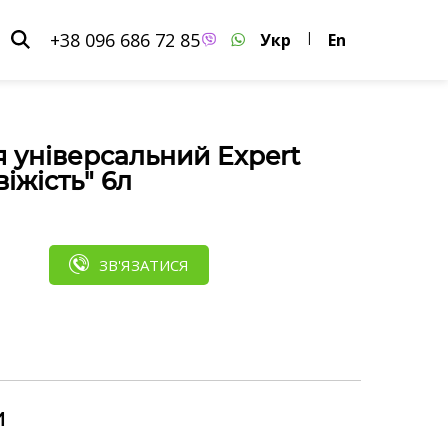
+38 096 686 72 85
Укр
|
En
я універсальний Expert
віжість" 6л
ЗВ'ЯЗАТИСЯ
и