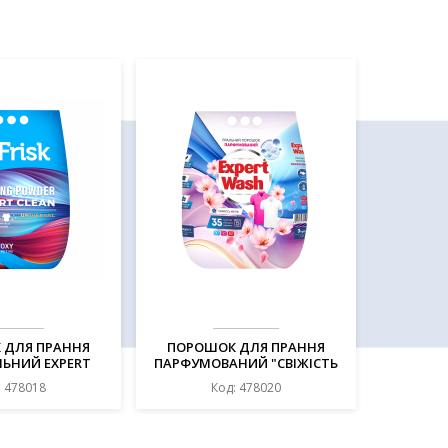
 ДЛЯ ПРАННЯ
ПОРОШОК ДЛЯ ПРАННЯ
ЛЬНИЙ EXPERT
ПАРФУМОВАНИЙ "СВІЖІСТЬ
5 КГ, ТМ FRISK
КВІТІВ" , ТМ "EXPERT WASH"
: 478018
Код: 478020