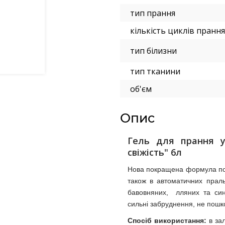
тип прання
кількість циклів прання
тип білизни
тип тканини
об'єм
Опис
Гель для прання у
свіжість" 6
л
Нова покращена формула подв
також в автоматичних прал
бавовняних, лляних та син
сильні забруднення, не пошк
Спосіб використання:
в зал