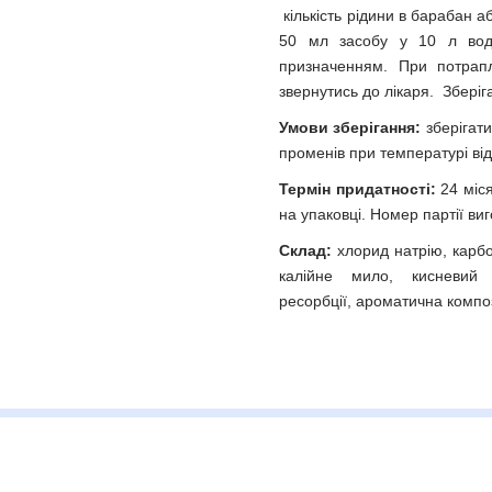
кількість рідини в барабан а
50 мл засобу у 10 л води
призначенням. При потрап
звернутись до лікаря. Зберіг
Умови зберігання:
зберігати
променів при температурі від
Термін придатності:
24 міся
на упаковці. Номер партії ви
Склад:
хлорид натрію, карбо
калійне мило, кисневий в
ресорбції, ароматична компо