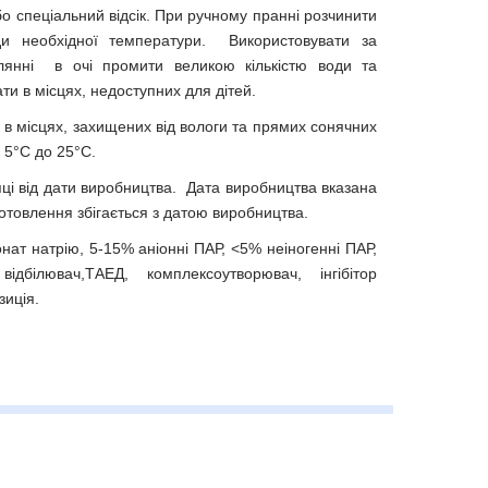
бо спеціальний відсік. При ручному пранні розчинити
 необхідної температури. Використовувати за
лянні в очі промити великою кількістю води та
ати в місцях, недоступних для дітей.
 в місцях, захищених від вологи та прямих сонячних
 5°C до 25°C.
ці від дати виробництва. Дата виробництва вказана
готовлення збігається з датою виробництва.
нат натрію, 5-15% аніонні ПАР, <5% неіногенні ПАР,
ідбілювач,ТАЕД, комплексоутворювач, інгібітор
зиція.