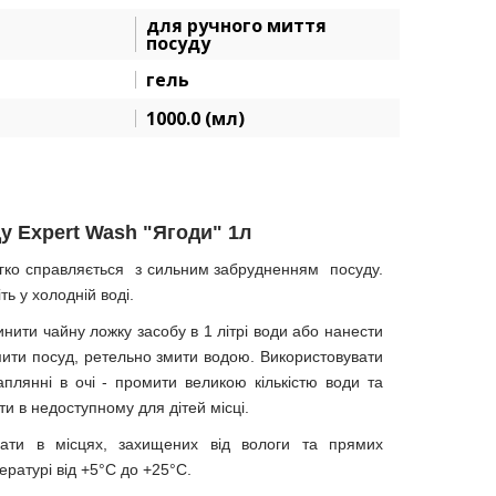
для ручного миття
посуду
гель
1000.0 (мл)
у Expert Wash "Ягоди" 1л
егко справляється з сильним забрудненням посуду.
ь у холодній воді.
нити чайну ложку засобу в 1 літрі води або нанести
мити посуд, ретельно змити водою. Використовувати
плянні в очі - промити великою кількістю води та
ти в недоступному для дітей місці.
ти в місцях, захищених від вологи та прямих
ратурі від +5°C до +25°C.