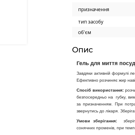
призначення
тип засобу
об'єм
Опис
Гель для миття посуд
Завдяки активній формулі л
Ефективно розчиняє жир навіт
Спосіб використання:
розчи
безпосередньо на губку, ви
за призначенням. При потра
звернутись до лікаря. Зберіга
Умови зберігання:
зберіга
сонячних променів, при темпе