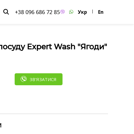
+38 096 686 72 85
Укр
|
En
посуду Expert Wash "Ягоди"
ЗВ'ЯЗАТИСЯ
и