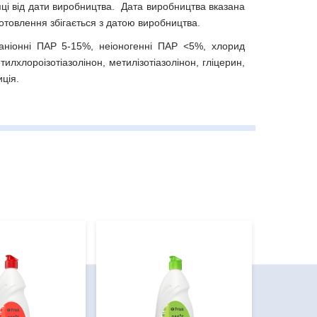
ці від дати виробництва. Дата виробництва вказана
готовлення збігається з датою виробництва.
аніонні ПАР 5-15%, неіоногенні ПАР <5%, хлорид
илхлороізотіазолінон, метилізотіазолінон, гліцерин,
ція.