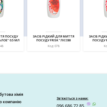
ТТЯ ПОСУДУ
ЗАСІБ РІДКИЙ ДЛЯ МИТТЯ
ЗАСІБ РІД
АЛОЕ" 0.5 МЛ
ПОСУДУ FRISK "ЛІСОВІ
ПОСУДУ F
ЯГОДИ" 0,5Л
ЯГО
048
Код: 078
Ко
бутова хімія
Зв'яжіться з нами:
о компанію
096 686 72 85