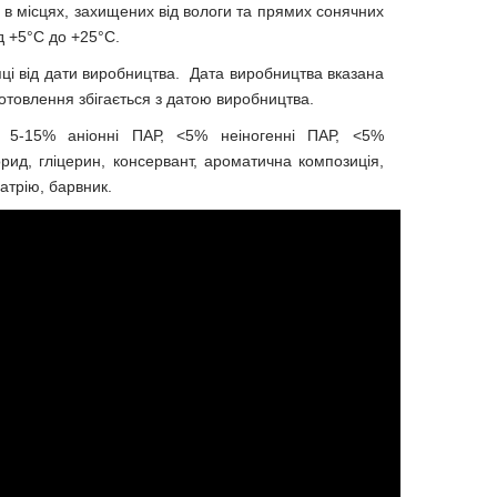
 в місцях, захищених від вологи та прямих сонячних
д +5°C до +25°C.
ці від дати виробництва. Дата виробництва вказана
готовлення збігається з датою виробництва.
 5-15% аніонні ПАР, <5% неіногенні ПАР, <5%
рид, гліцерин, консервант, ароматична композиція,
атрію, барвник.