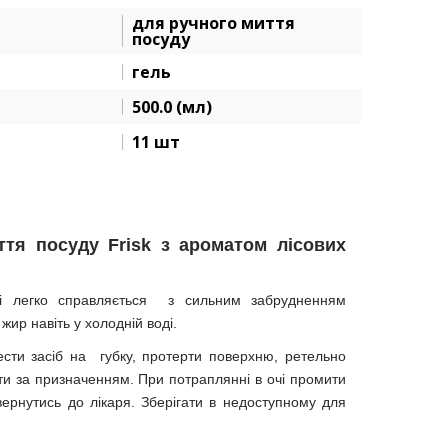
для ручного миття
посуду
гель
500.0 (мл)
11 шт
ття посуду Frisk з ароматом лісових
лі легко справляється з сильним забрудненням
ир навіть у холодній воді.
сти засіб на губку, протерти поверхню, ретельно
ти за призначенням. При потраплянні в очі промити
вернутись до лікаря. Зберігати в недоступному для