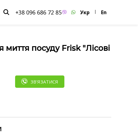
+38 096 686 72 85
Укр
|
En
я миття посуду Frisk "Лісові
ЗВ'ЯЗАТИСЯ
и